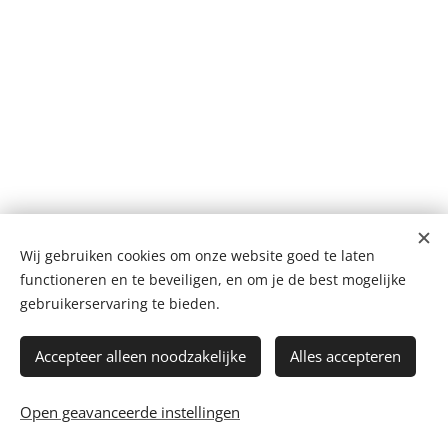
Wij gebruiken cookies om onze website goed te laten
© 2025 All rights reserved
functioneren en te beveiligen, en om je de best mogelijke
gebruikerservaring te bieden.
Algemene voorwaarden I Privacy Beleid
KvK -nr. 96497297
Cookies
Accepteer alleen noodzakelijke
Alles accepteren
Talen
Open geavanceerde instellingen
Nederlands
English