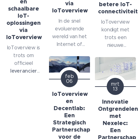
en
via
betere IoT-
schaalbare
IoToverview
connectiviteit
IoT-
In de snel
IoToverview
oplossingen
evoluerende
via
kondigt met
IoToverview
wereld van het
trots een
Internet of
nieuwe
IoToverview is
Things (IoT) is
samenwerking
trots om
het kiezen van
aan met
officieel
betrouwbare
Delmation
,
leverancier
hardware een
feb
een
van
Efento
te
06
cruciale stap
mrt
Nederlandse
zijn een
13
richting een
specialist op
IoToverview
toonaangevende
toekomstbestendige
het gebied
en
Innovatie
producent van
oplossing.
van industriële
Decentlab:
Ontgrendelen
NB-IoT
Daarom zijn wij
Een
datacommunicati
met
sensoren
voor
trots te
Strategisch
Nexelec:
en IoT-
slimme
Partnerschap
Een
kunnen
hardware.
monitoring en
voor de
Partnerschap
aankondigen
Samen