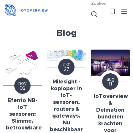
Zoeken
Blog
okt
27
aug
Milesight -
nov
11
koploper in
02
IoT-
IoToverview
Efento NB-
sensoren,
&
IoT
routers &
Delmation
sensoren:
gateways.
bundelen
Slimme,
Nu
krachten
betrouwbare
beschikbaar
voor