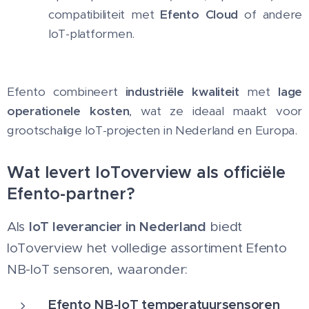
compatibiliteit met
Efento Cloud
of andere
IoT-platformen.
Efento combineert
industriële kwaliteit
met
lage
operationele kosten
, wat ze ideaal maakt voor
grootschalige IoT-projecten in Nederland en Europa.
Wat levert IoToverview als officiële
Efento-partner?
IoT leverancier in Nederland
Als
biedt
IoToverview het volledige assortiment Efento
NB-IoT sensoren, waaronder:
Efento NB-IoT temperatuursensoren