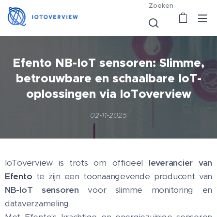
Zoeken
Efento NB-IoT sensoren: Slimme,
betrouwbare en schaalbare IoT-
oplossingen via IoToverview
02-11-2025
IoToverview is trots om officieel
leverancier van
Efento
te zijn een toonaangevende producent van
NB-IoT sensoren
voor slimme monitoring en
dataverzameling.