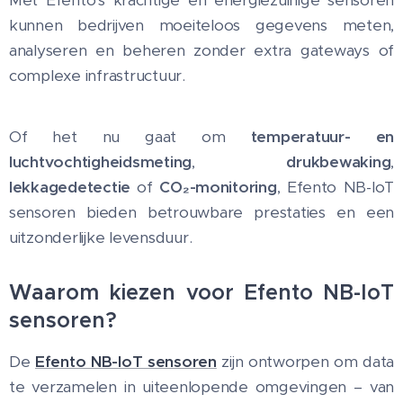
Met Efento's krachtige en energiezuinige sensoren
kunnen bedrijven moeiteloos gegevens meten,
analyseren en beheren zonder extra gateways of
complexe infrastructuur.
Of het nu gaat om
temperatuur- en
luchtvochtigheidsmeting
,
drukbewaking
,
lekkagedetectie
of
CO₂-monitoring
, Efento NB-IoT
sensoren bieden betrouwbare prestaties en een
uitzonderlijke levensduur.
Waarom kiezen voor Efento NB-IoT
sensoren?
De
Efento NB-IoT sensoren
zijn ontworpen om data
te verzamelen in uiteenlopende omgevingen – van