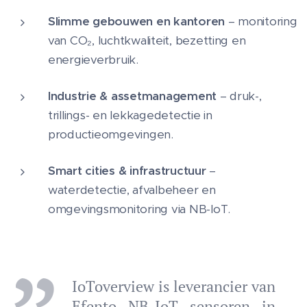
Slimme gebouwen en kantoren
– monitoring
van CO₂, luchtkwaliteit, bezetting en
energieverbruik.
Industrie & assetmanagement
– druk-,
trillings- en lekkagedetectie in
productieomgevingen.
Smart cities & infrastructuur
–
waterdetectie, afvalbeheer en
omgevingsmonitoring via NB-IoT.
IoToverview is leverancier van
Efento NB-IoT sensoren in