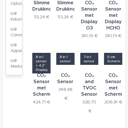
Slimme
Slimme
CO₂
CO₂
Oplossingen
Drukknop
Drukknop
Sensor
Sensor
IoT
met
met
53,24
€
53,24
€
Industrieel
Display
Display
O3
HCHO
IoT
Connectiviteit
381,15
€
381,15
€
IoT
Apparaten
8 in 1
8 in 1
7 in 1
E-ink
IoT
sensor
sensor
sensor
Scherm
+ 4.2″
Merken
Display
CO₂
CO₂
CO₂
CO₂
Sensor
Sensor
and
Sensor
met
TVOC
met
348,48
Scherm
Sensor
Scherm
€
424,71
€
326,70
206,91
€
€