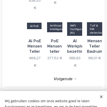
838,53
€
€
Artificial
WiFi
ToF &
AI PoE
Intelligence
Configuratie
PIR
(AI)
detectie
AI PoE
PoE
AI
Mensen
Mensen
Mensen
Werkplek
Teller
Teller
teller
bezetting
Badruimte
468,27
377,52
€
366,63
98,01
€
€
€
Volgende
Wij gebruiken cookies om onze website goed te laten
© 2025 All rights reserved
functioneren en te beveiligen, en om je de best mogelijke