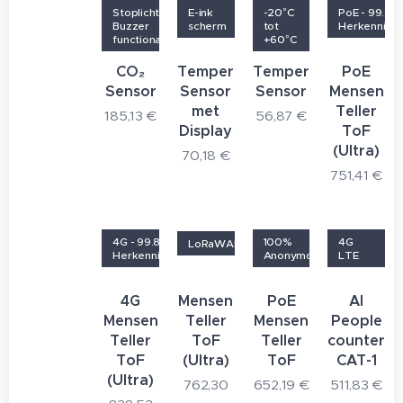
Stoplicht- en
E-ink
-20°C
PoE - 99.8%
Buzzer
scherm
tot
Herkenning
functionaliteit
+60°C
CO₂
Temperature
Temperature
PoE
Sensor
Sensor
Sensor
Mensen
met
Teller
185,13
€
56,87
€
Display
ToF
(Ultra)
70,18
€
751,41
€
4G - 99.8%
100%
4G
LoRaWAN®
Herkenningspercentage
Anonymous
LTE
4G
Mensen
PoE
AI
Mensen
Teller
Mensen
People
Teller
ToF
Teller
counter
ToF
(Ultra)
ToF
CAT-1
(Ultra)
762,30
652,19
€
511,83
€