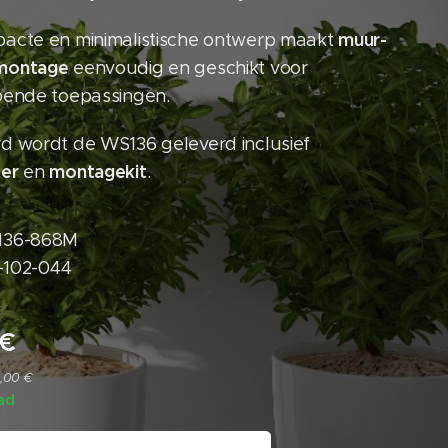
muur-
acte en minimalistische ontwerp maakt
montage
eenvoudig en geschikt voor
pende toepassingen.
d wordt de WS136 geleverd inclusief
er
montagekit
en
.
36-868M
-102-044
€
3,00 €
ad