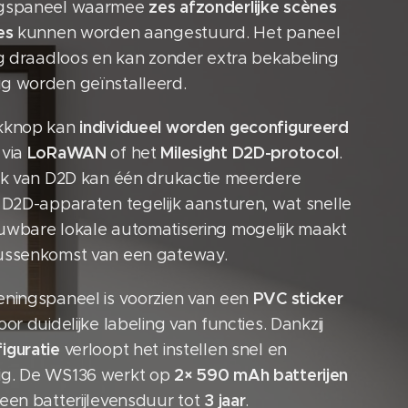
zes afzonderlijke scènes
ngspaneel waarmee
es
kunnen worden aangestuurd. Het paneel
dig draadloos en kan zonder extra bekabeling
g worden geïnstalleerd.
individueel worden geconfigureerd
kknop kan
LoRaWAN
Milesight D2D-protocol
 via
of het
.
uik van D2D kan één drukactie meerdere
 D2D-apparaten tegelijk aansturen, wat snelle
uwbare lokale automatisering mogelijk maakt
ussenkomst van een gateway.
PVC sticker
eningspaneel is voorzien van een
or duidelijke labeling van functies. Dankzij
iguratie
verloopt het instellen snel en
2× 590 mAh batterijen
g. De WS136 werkt op
3 jaar
een batterijlevensduur tot
.