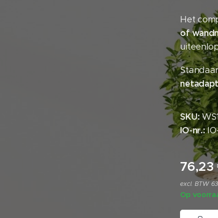
Het comp
of wand
uiteenlo
Standaar
netadapt
SKU:
WS1
IO-nr.:
IO
76,23
excl. BTW 6
Op voorra