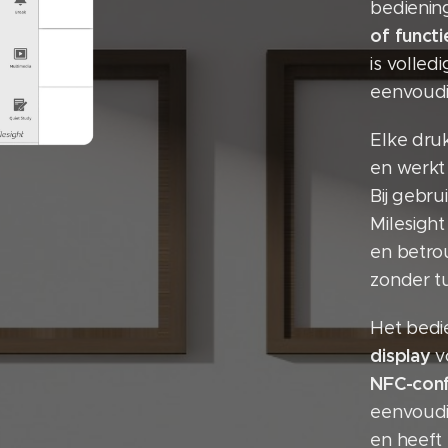
bedieni
of functi
is volle
eenvoudi
Elke dru
en werkt
Bij gebr
Milesight
en betro
zonder t
Het bedi
display
vo
NFC-conf
eenvoudi
en heeft 