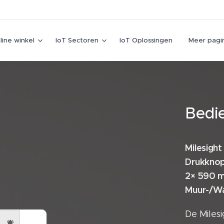
line winkel
IoT Sectoren
IoT Oplossingen
Meer pagin
Bedi
Milesigh
Drukknopp
2× 590 mA
Muur-/W
De Miles