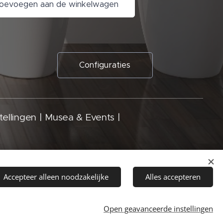
oevoegen aan de winkelwagen
Configuraties
ellingen | Musea & Events |
Accepteer alleen noodzakelijke
Alles accepteren
KvK -nr. 96497297
Open geavanceerde instellingen
Cookies
Talen
Nederlands
English