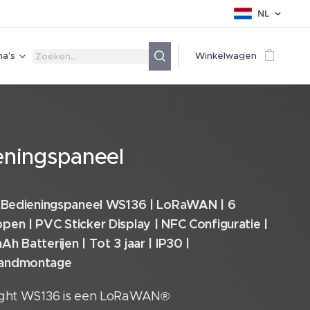
NL
a's
Winkelwagen
eningspaneel
t Bedieningspaneel WS136 | LoRaWAN | 6
en | PVC Sticker Display | NFC Configuratie |
h Batterijen | Tot 3 jaar | IP30 |
andmontage
ight WS136 is een LoRaWAN®