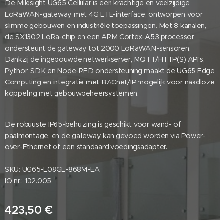
De Milesight UG65 Cellular is een krachtige en veelzijdige
LoRaWAN-gateway met 4G LTE-interface, ontworpen voor
slimme gebouwen en industriële toepassingen. Met 8 kanalen,
de SX1302 LoRa-chip en een ARM Cortex-A53 processor
ondersteunt de gateway tot 2000 LoRaWAN-sensoren.
Dankzij de ingebouwde netwerkserver, MQTT/HTTP(S) API's,
Python SDK en Node-RED ondersteuning maakt de UG65 Edge
Computing en integratie met BACnet/IP mogelijk voor naadloze
koppeling met gebouwbeheersystemen.
De robuuste IP65-behuizing is geschikt voor wand- of
paalmontage, en de gateway kan gevoed worden via Power-
over-Ethernet of een standaard voedingsadapter.
SKU: UG65-L08GL-868M-EA
IO nr.: 102.005
423,50
€