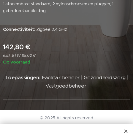
1 afneembare standaard, 2 nylonschroeven en pluggen, 1
gebruikershandleiding
Connectiviteit:
Zigbee 2.4 GHz
142,80
€
excl. BTW 118,02 €
Op voorraad
Toepassingen:
Facilitair beheer | Gezondheidszorg |
Vastgoedbeheer
© 2025 All rights reserved
Algemene voorwaarden I Privacy Beleid