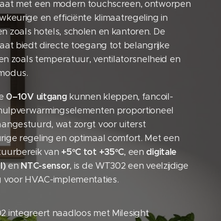
aat met een modern touchscreen, ontworpen
keurige en efficiënte klimaatregeling in
 zoals hotels, scholen en kantoren. De
at biedt directe toegang tot belangrijke
gen zoals temperatuur, ventilatorsnelheid en
modus.
0–10V uitgang
de
kunnen kleppen, fancoil-
 hulpverwarmingselementen proportioneel
angestuurd, wat zorgt voor uiterst
ige regeling en optimaal comfort. Met een
+5°C tot +35°C
digitale
uurbereik van
, een
I)
NTC-sensor
en
, is de WT302 een veelzijdige
g voor HVAC-implementaties.
 integreert naadloos met Milesight