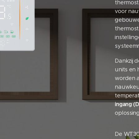
thermost
voor nauw
gebouwen
thermosta
instellin
systeem
Dankzij 
units en
worden a
nauwkeur
temperat
ingang (D
oplossin
De WT302