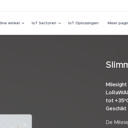
line winkel
IoT Sectoren
IoT Oplossingen
Meer pagin
Slim
Milesigh
LoRaWAN 
tot +35°C
Geschik
De Miles