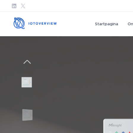
Startpagina
On