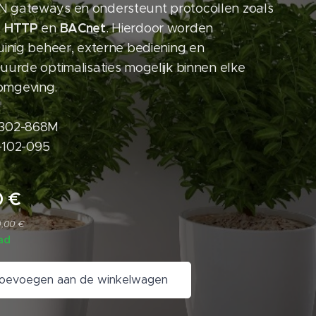
gateways en ondersteunt protocollen zoals
HTTP
BACnet
,
en
. Hierdoor worden
uinig beheer, externe bediening en
uurde optimalisaties mogelijk binnen elke
mgeving.
302-868M
O-102-095
0
€
0,00 €
ad
oevoegen aan de winkelwagen