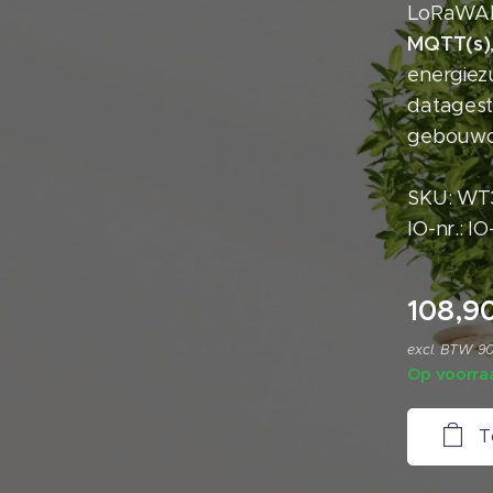
LoRaWAN 
MQTT(s)
energiez
datagest
gebouwo
SKU: WT
IO-nr.: I
108,9
excl. BTW 9
Op voorra
T