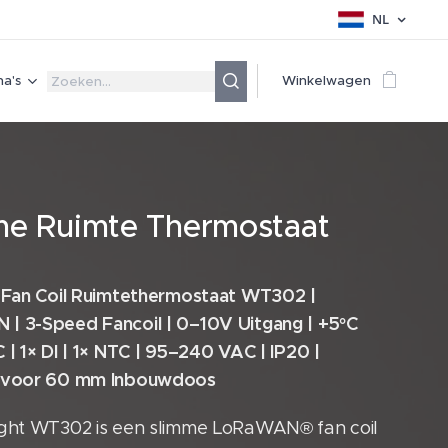
NL
a's
Winkelwagen
me Ruimte Thermostaat
t Fan Coil Ruimtethermostaat WT302 |
| 3-Speed Fancoil | 0–10V Uitgang | +5°C
 | 1× DI | 1× NTC | 95–240 VAC | IP20 |
t voor 60 mm Inbouwdoos
ight WT302 is een slimme LoRaWAN® fan coil