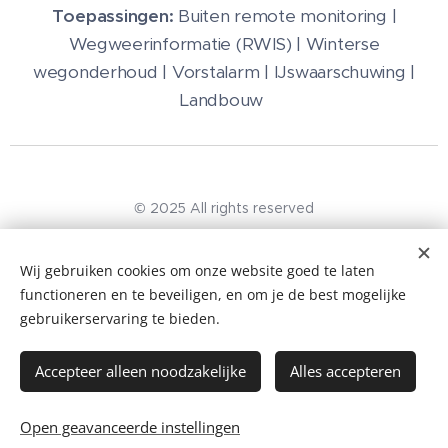
Toepassingen:
Buiten remote monitoring |
Wegweerinformatie (RWIS) | Winterse
wegonderhoud | Vorstalarm | IJswaarschuwing |
Landbouw
© 2025 All rights reserved
Algemene voorwaarden I Privacy Beleid
Wij gebruiken cookies om onze website goed te laten
KvK -nr. 96497297
Cookies
functioneren en te beveiligen, en om je de best mogelijke
gebruikerservaring te bieden.
Talen
Nederlands
English
Accepteer alleen noodzakelijke
Alles accepteren
Toevoegen aan de winkelwagen
Open geavanceerde instellingen