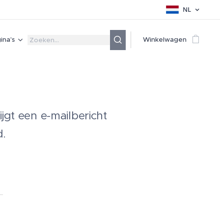
NL
ina's
Winkelwagen
jgt een e-mailbericht
d.